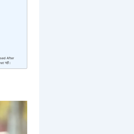
used After
ret नहीं।