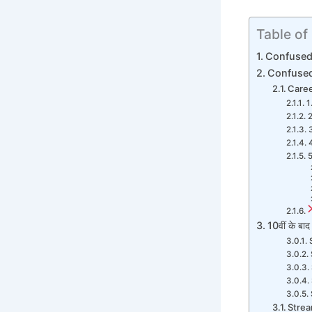
Table of
Confused 
Confused A
Career
1
2
5
10वीं के बा
Strea