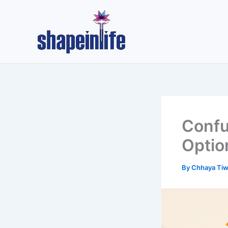
Skip
to
content
Confu
Optio
By
Chhaya Tiw