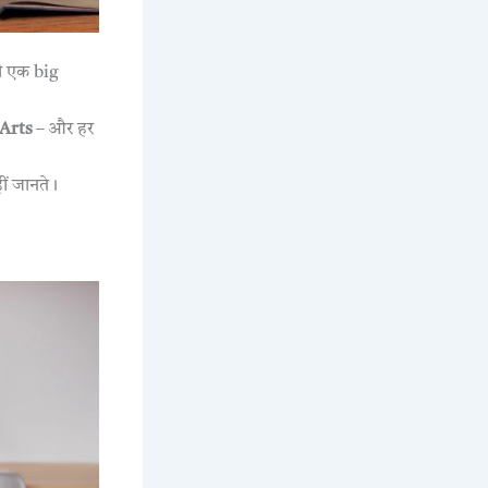
भी एक big
Arts
– और हर
ीं जानते।