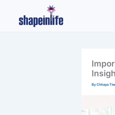
Skip
to
content
Impor
Insig
By
Chhaya Tiw