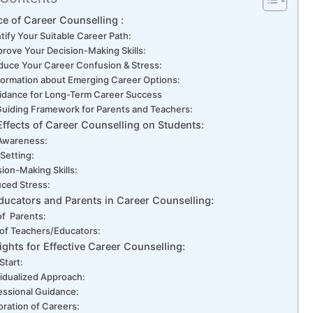
e of Career Counselling :
ntify Your Suitable Career Path:
prove Your Decision-Making Skills:
duce Your Career Confusion & Stress:
formation about Emerging Career Options:
idance for Long-Term Career Success
Guiding Framework for Parents and Teachers:
Effects of Career Counselling on Students:
Awareness:
 Setting:
sion-Making Skills:
ced Stress:
ducators and Parents in Career Counselling:
of Parents:
 of Teachers/Educators:
ights for Effective Career Counselling:
Start:
vidualized Approach:
essional Guidance:
oration of Careers: