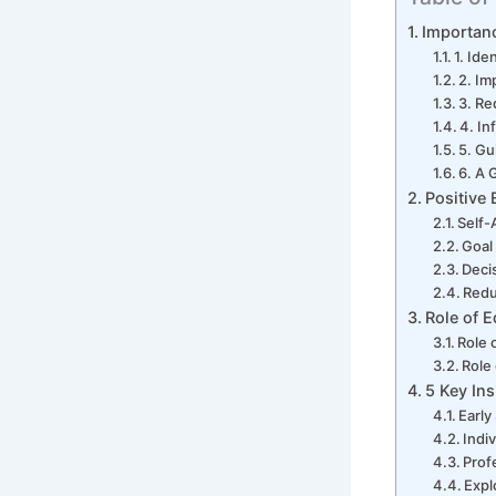
Importanc
1. Ide
2. Im
3. Re
4. In
5. Gu
6. A 
Positive 
Self-
Goal
Deci
Redu
Role of E
Role 
Role
5 Key Ins
Early 
Indi
Prof
Expl