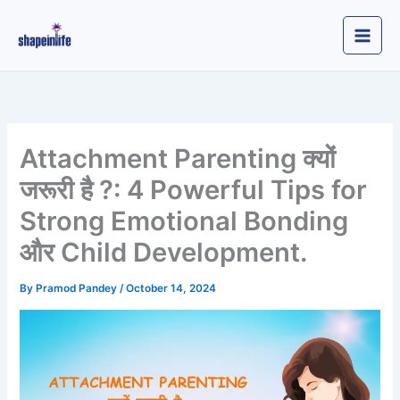
Skip
to
content
Attachment Parenting क्यों
जरूरी है ?: 4 Powerful Tips for
Strong Emotional Bonding
और Child Development.
By
Pramod Pandey
/
October 14, 2024