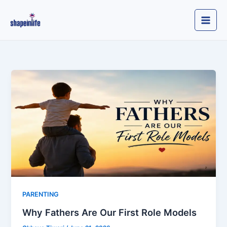
Skip
to
content
PARENTING
Why Fathers Are Our First Role Models