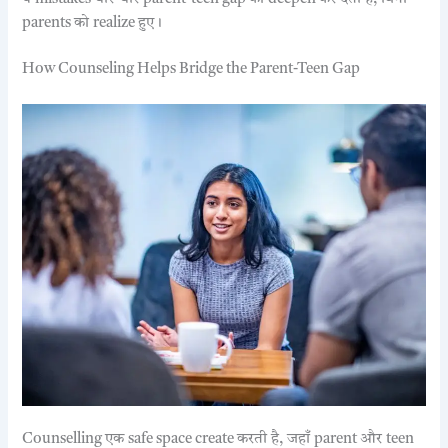
parents को realize हुए।
How Counseling Helps Bridge the Parent-Teen Gap
Counselling एक safe space create करती है, जहाँ parent और teen