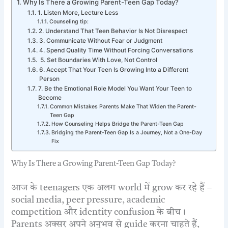
Why Is There a Growing Parent-Teen Gap Today?
1. Listen More, Lecture Less
Counseling tip:
2. Understand That Teen Behavior Is Not Disrespect
3. Communicate Without Fear or Judgment
4. Spend Quality Time Without Forcing Conversations
5. Set Boundaries With Love, Not Control
6. Accept That Your Teen Is Growing Into a Different
Person
7. Be the Emotional Role Model You Want Your Teen to
Become
Common Mistakes Parents Make That Widen the Parent-
Teen Gap
How Counseling Helps Bridge the Parent-Teen Gap
Bridging the Parent-Teen Gap Is a Journey, Not a One-Day
Fix
Why Is There a Growing Parent-Teen Gap Today?
आज के teenagers एक अलग world में grow कर रहे हैं –
social media, peer pressure, academic
competition और identity confusion के बीच।
Parents अक्सर अपने अनुभव से guide करना चाहते हैं,