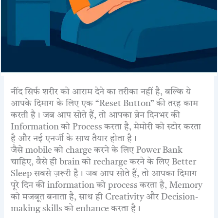
नींद सिर्फ शरीर को आराम देने का तरीका नहीं है, बल्कि ये
आपके दिमाग के लिए एक “Reset Button” की तरह काम
करती है। जब आप सोते हैं, तो आपका ब्रेन दिनभर की
Information को Process करता है, मेमोरी को स्टोर करता
है और नई एनर्जी के साथ तैयार होता है।
जैसे mobile को charge करने के लिए Power Bank
चाहिए, वैसे ही brain को recharge करने के लिए Better
Sleep सबसे ज़रूरी है। जब आप सोते हैं, तो आपका दिमाग
पूरे दिन की information को process करता है, Memory
को मजबूत बनाता है, साथ ही Creativity और Decision-
making skills को enhance करता है।