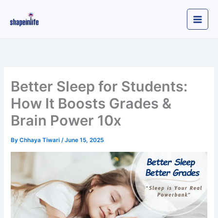
Skip
to
content
Better Sleep for Students:
How It Boosts Grades &
Brain Power 10x
By
Chhaya Tiwari
/
June 15, 2025