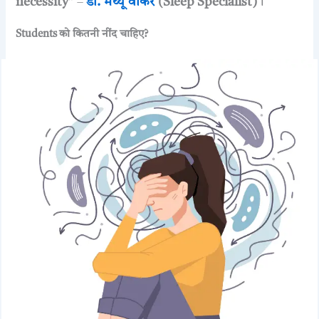
necessity”
–
डॉ. मैथ्यू वॉकर
(Sleep Specialist)
।
Students को कितनी नींद चाहिए?